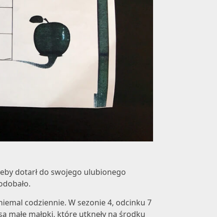
 żeby dotarł do swojego ulubionego
podobało.
niemal codziennie. W sezonie 4, odcinku 7
 małe małpki, które utknęły na środku