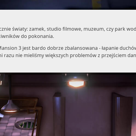
cznie światy: zamek, studio filmowe, muzeum, czy park wodn
ciwników do pokonania.
 Mansion 3
jest bardo dobrze zbalansowana - łapanie duchó
ni razu nie mieliśmy większych problemów z przejściem da