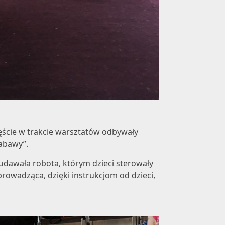
ęście w trakcie warsztatów odbywały
zabawy”.
 udawała robota, którym dzieci sterowały
prowadząca, dzięki instrukcjom od dzieci,